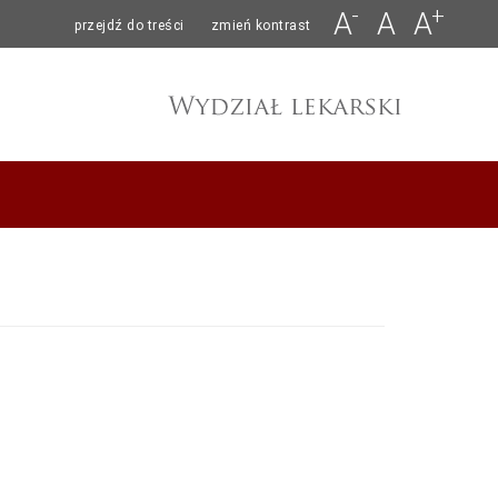
-
+
A
A
A
przejdź do treści
zmień kontrast