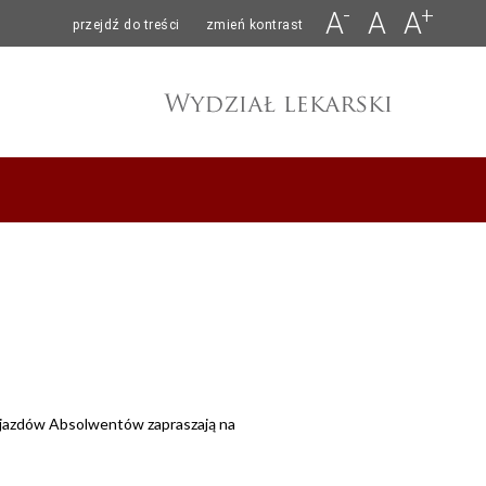
-
+
A
A
A
przejdź do treści
zmień kontrast
jazdów Absolwentów zapraszają na