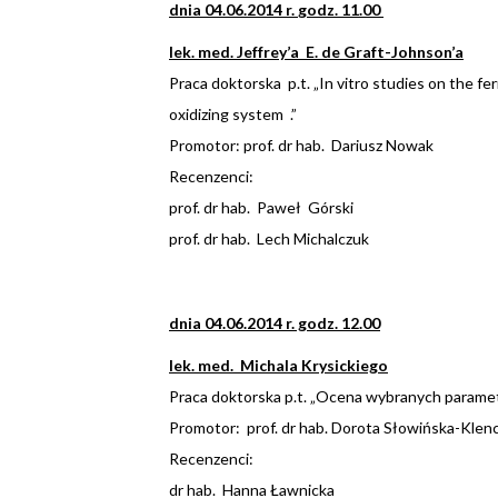
dnia 04.06.2014 r.
godz. 11.00
lek. med. Jeffrey
’
a E. de Graft-Johnson’a
Praca doktorska p.t. „In vitro studies on the fer
oxidizing system .”
Promotor: prof. dr hab. Dariusz Nowak
Recenzenci:
prof. dr hab. Paweł Górski
prof. dr hab. Lech Michalczuk
dnia 04.06.2014 r. godz. 12.00
lek. med. Michala Krysickiego
Praca doktorska p.t. „Ocena wybranych parametr
Promotor: prof. dr hab. Dorota Słowińska-Klen
Recenzenci:
dr hab. Hanna Ławnicka