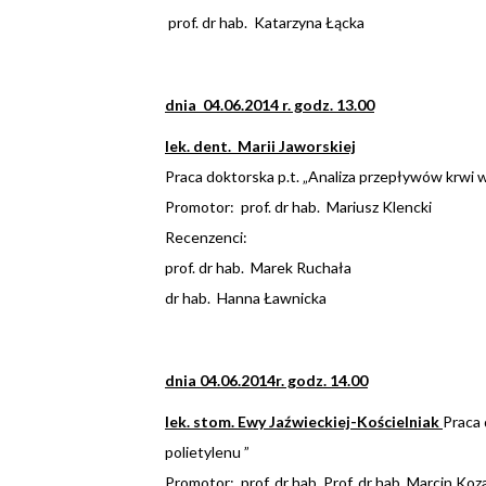
prof. dr hab. Katarzyna Łącka
dnia 04.06.2014 r. godz. 13.00
lek. dent. Marii Jaworskiej
Praca doktorska p.t. „Analiza przepływów krwi
Promotor: prof. dr hab. Mariusz Klencki
Recenzenci:
prof. dr hab. Marek Ruchała
dr hab. Hanna Ławnicka
dnia 04.06.2014r. godz. 14.00
lek. stom. Ewy Jaźwieckiej-Kościelniak
Praca 
polietylenu ”
Promotor: prof. dr hab. Prof. dr hab. Marcin Koz