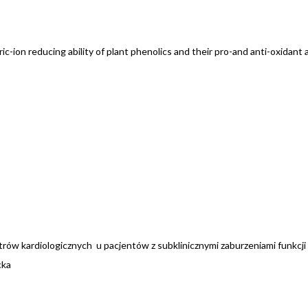
ric-ion reducing ability of plant phenolics and their pro-and anti-oxidant 
ów kardiologicznych u pacjentów z subklinicznymi zaburzeniami funkcji 
cka