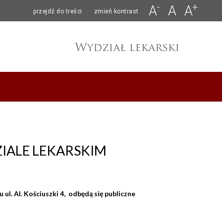
-
+
A
A
A
przejdź do treści
zmień kontrast
IALE LEKARSKIM
l. Al. Kościuszki 4,
odbędą się publiczne