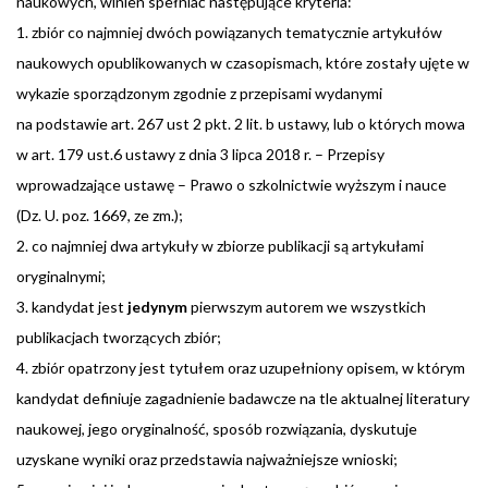
naukowych, winien spełniać następujące kryteria:
1. zbiór co najmniej dwóch powiązanych tematycznie artykułów
naukowych opublikowanych w czasopismach, które zostały ujęte w
wykazie sporządzonym zgodnie z przepisami wydanymi
na podstawie art. 267 ust 2 pkt. 2 lit. b ustawy, lub o których mowa
w art. 179 ust.6 ustawy z dnia 3 lipca 2018 r. – Przepisy
wprowadzające ustawę – Prawo o szkolnictwie wyższym i nauce
(Dz. U. poz. 1669, ze zm.);
2. co najmniej dwa artykuły w zbiorze publikacji są artykułami
oryginalnymi;
3. kandydat jest
jedynym
pierwszym autorem we wszystkich
publikacjach tworzących zbiór;
4. zbiór opatrzony jest tytułem oraz uzupełniony opisem, w którym
kandydat definiuje zagadnienie badawcze na tle aktualnej literatury
naukowej, jego oryginalność, sposób rozwiązania, dyskutuje
uzyskane wyniki oraz przedstawia najważniejsze wnioski;